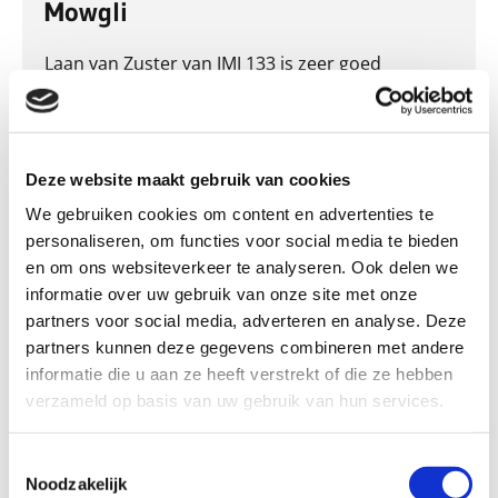
Mowgli
Laan van Zuster van JMJ 133 is zeer goed
bereikbaar vanaf de N65, ofwel de autoweg Den
Bosch -Tilburg.
U neemt daar de afslag Vught-Zuid. U rijdt de
Deze website maakt gebruik van cookies
Vijverbosweg op en gaat na ongeveer 500 meter
We gebruiken cookies om content en advertenties te
linksaf, de Jagersboschlaan in. Daar ziet u direct
personaliseren, om functies voor social media te bieden
aan de rechterzijde een inrit met een grote,
en om ons websiteverkeer te analyseren. Ook delen we
groene poort, dit is het begin van onze oprit, kijk
informatie over uw gebruik van onze site met onze
goed naar onze zelfgemaakte borden, die wijzen
partners voor social media, adverteren en analyse. Deze
u de weg. U bereikt binnen ongeveer 200 meter
partners kunnen deze gegevens combineren met andere
ons nieuwe pand!
informatie die u aan ze heeft verstrekt of die ze hebben
verzameld op basis van uw gebruik van hun services.
Bedrijfsinformatie
Toestemmingsselectie
Noodzakelijk