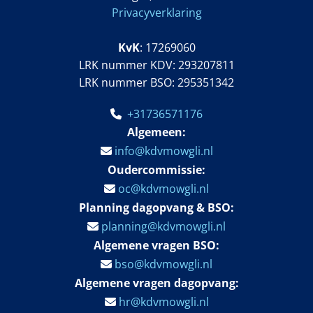
Privacyverklaring
KvK
: 17269060
LRK nummer KDV: 293207811
LRK nummer BSO: 295351342
+31736571176

Alg
emeen:
info@kdvmowgli.nl

Oudercommissie:
oc@kdvmowgli.nl

Planning dagopvang & BSO:
planning@kdvmowgli.nl

Algemene vragen
BSO
:
bso@kdvmowgli.nl

Algemene vragen dagopvang:
hr@kdvmowgli.nl
