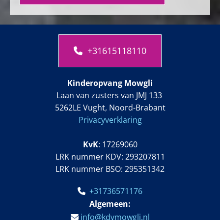
+31615118110
Kinderopvang Mowgli
Laan van zusters van JMJ 133
5262LE Vught, Noord-Brabant
Privacyverklaring
KvK
: 17269060
LRK nummer KDV: 293207811
LRK nummer BSO: 295351342
+31736571176

Alg
emeen:
info@kdvmowgli.nl
