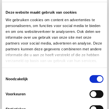
Deze website maakt gebruik van cookies
We gebruiken cookies om content en advertenties te
personaliseren, om functies voor social media te bieden
en om ons websiteverkeer te analyseren. Ook delen we
informatie over uw gebruik van onze site met onze
partners voor social media, adverteren en analyse. Deze
partners kunnen deze gegevens combineren met andere
informatie die u aan ze heeft verstrekt of die ze hebben
verzameld op basis van uw gebruik van hun services.
Tarieven dagopvang 2026
Toestemmingsselectie
Noodzakelijk
Uurtarief contract
€12,21
Geldig bij vaste dag(del)en
Voorkeuren
op een 52-wekencontract.
Gemiddeld
€582,05
Statistieken