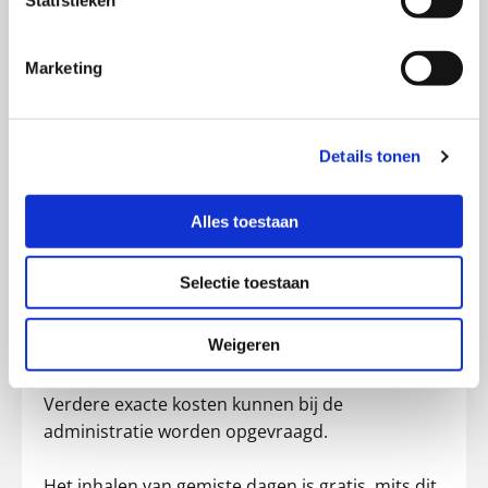
maandbedrag
dagopvang
Marketing
Bij 1 dag opvang per week.
Uitzondering:
donderdagen €593,16
Details tonen
(i.v.m. 1 extra dag in 2026)
Uurtarief buiten de
€ 12,71
Alles toestaan
vaste contracturen
1. Extra opvanguren
Selectie toestaan
worden achteraf in
rekening gebracht tegen
Weigeren
dit tarief.
Verdere exacte kosten kunnen bij de
administratie worden opgevraagd.
Het inhalen van gemiste dagen is gratis, mits dit